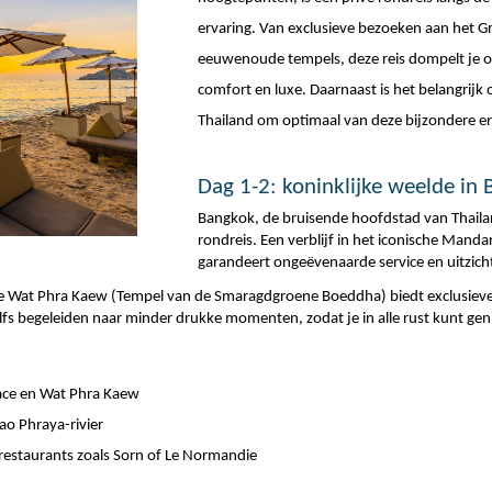
ervaring. Van exclusieve bezoeken aan het Gr
eeuwenoude tempels, deze reis dompelt je ond
comfort en luxe. Daarnaast is het belangrijk 
Thailand om optimaal van deze bijzondere er
Dag 1-2: koninklijke weelde in
Bangkok, de bruisende hoofdstad van Thailand,
rondreis. Een verblijf in het iconische Manda
garandeert ongeëvenaarde service en uitzicht
de Wat Phra Kaew (Tempel van de Smaragdgroene Boeddha) biedt exclusieve 
lfs begeleiden naar minder drukke momenten, zodat je in alle rust kunt geni
ace en Wat Phra Kaew
ao Phraya-rivier
nrestaurants zoals Sorn of Le Normandie