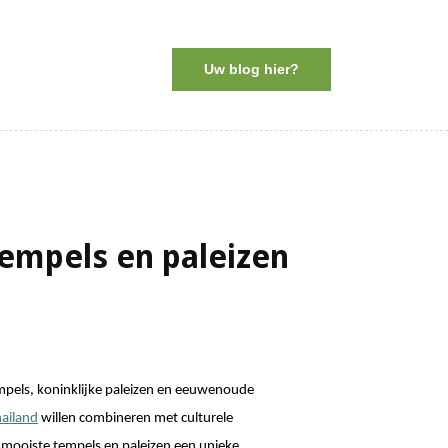
Uw blog hier?
tempels en paleizen
mpels, koninklijke paleizen en eeuwenoude 
hailand
 willen combineren met culturele 
 mooiste tempels en paleizen een unieke 