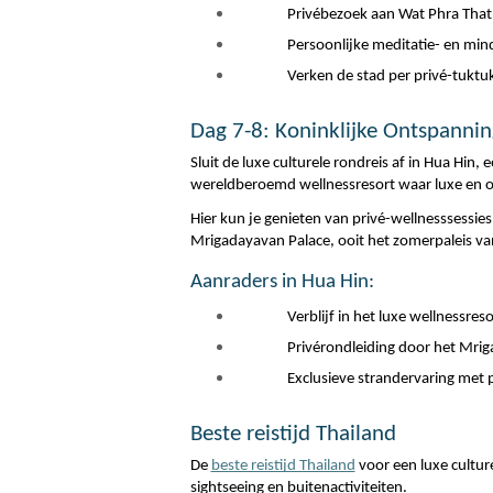
Privébezoek aan Wat Phra That
Persoonlijke meditatie- en mi
Verken de stad per privé-tuktu
Dag 7-8: Koninklijke Ontspannin
Sluit de luxe culturele rondreis af in Hua Hin,
wereldberoemd wellnessresort waar luxe en
Hier kun je genieten van privé-wellnesssessie
Mrigadayavan Palace, ooit het zomerpaleis van 
Aanraders in Hua Hin:
Verblijf in het luxe wellnessre
Privérondleiding door het Mri
Exclusieve strandervaring met p
Beste reistijd Thailand
De 
beste reistijd Thailand
 voor een luxe cultu
sightseeing en buitenactiviteiten.