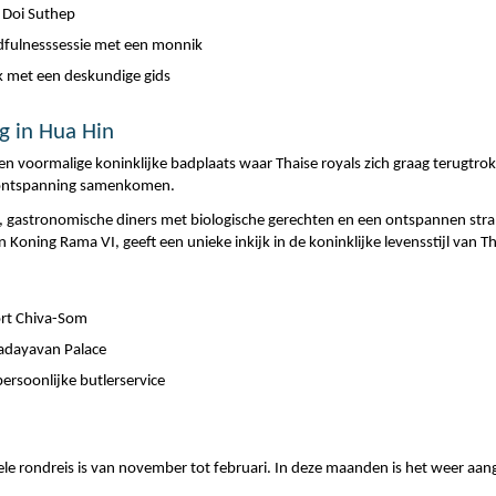
 Doi Suthep
ndfulnesssessie met een monnik
k met een deskundige gids
g in Hua Hin
 een voormalige koninklijke badplaats waar Thaise royals zich graag terugtrok
 ontspanning samenkomen.
s, gastronomische diners met biologische gerechten en een ontspannen stran
Koning Rama VI, geeft een unieke inkijk in de koninklijke levensstijl van Th
sort Chiva-Som
gadayavan Palace
ersoonlijke butlerservice
rele rondreis is van november tot februari. In deze maanden is het weer aan