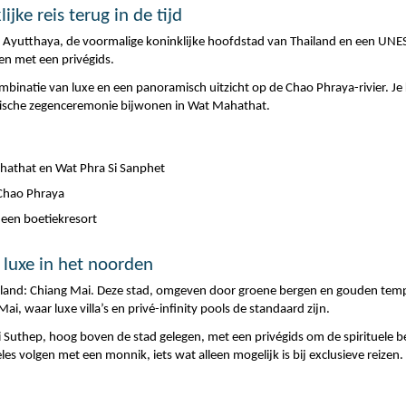
jke reis terug in de tijd
 Ayutthaya, de voormalige koninklijke hoofdstad van Thailand en een UNES
n met een privégids.
ombinatie van luxe en een panoramisch uitzicht op de Chao Phraya-rivier. Je
tische zegenceremonie bijwonen in Wat Mahathat.
ahathat en Wat Phra Si Sanphet
 Chao Phraya
 een boetiekresort
 luxe in het noorden
hailand: Chiang Mai. Deze stad, omgeven door groene bergen en gouden tempe
i, waar luxe villa’s en privé-infinity pools de standaard zijn.
uthep, hoog boven de stad gelegen, met een privégids om de spirituele be
es volgen met een monnik, iets wat alleen mogelijk is bij exclusieve reizen.