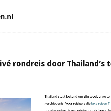
n.nl
rivé rondreis door Thailand’s 
Thailand staat bekend om zijn weelderige te
geschiedenis. Voor reizigers die 
luxe reizen T
hoogtepunten, is een privé rondreis langs de