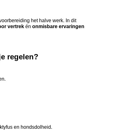
voorbereiding het halve werk. In dit 
oor vertrek
 én 
onmisbare ervaringen 
je regelen?
en.
iktyfus en hondsdolheid.