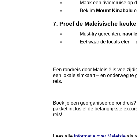
Maak een riviercruise op d
Beklim 
Mount Kinabalu
 o
7. Proef de Maleisische keuke
Must-try gerechten: 
nasi l
Eet waar de locals eten – d
Een rondreis door Maleisië is veelzijdi
een lokale simkaart – en onderweg te ge
reis. 
Boek je een georganiseerde rondreis? D
pakket inclusief de belangrijkste excu
reis! 
Lees alle 
informatie over Maleisie
 als 