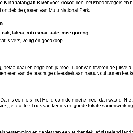
e 
Kinabatangan River
 voor krokodillen, neushoornvogels en 
f ontdek de grotten van Mulu National Park.
n
emak, laksa, roti canai, saté, mee goreng
.
at is vers, veilig én goedkoop.
g, betaalbaar en ongelooflijk mooi. Door van tevoren de juiste di
nieten van de prachtige diversiteit aan natuur, cultuur en keuken
an is een reis met Holidream de moeite meer dan waard. Niet al
rsies, je profiteert ook van kennis en goede lokale samenwerkin
reisbestemming en geniet van een authentiek, afwisselend land wa