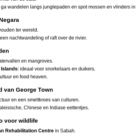
ga wandelen langs junglepaden en spot mossen en vlinders in 
 Negara
ouden ter wereld.
n nachtwandeling of raft over de rivier.
nden
watervallen en mangroves.
 Islands
: ideaal voor snorkelaars en duikers.
cultuur en food heaven.
oed van George Town
ectuur en een smeltkroes van culturen.
leisische, Chinese en Indiase eettentjes.
 voor wildlife
n Rehabilitation Centre
 in Sabah.